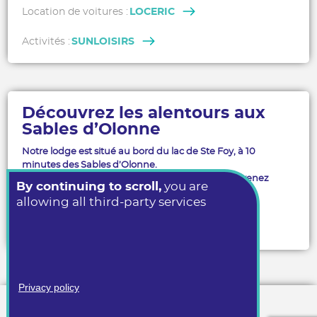
Location de voitures :
LOCERIC
Activités :
SUNLOISIRS
Découvrez les alentours aux
Sables d’Olonne
Notre lodge est situé au bord du lac de Ste Foy, à 10
minutes des Sables d’Olonne.
Le temps d’un week-end ou pour vos vacances, venez
By continuing to scroll,
you are
profitez du calme du lieu.
allowing all third-party services
Découvrir les alentours
Privacy policy
Mentions légales
Mediapilote